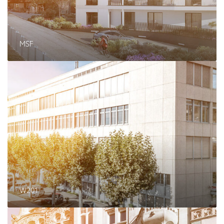
MSF
W
2
0
1
W201
S