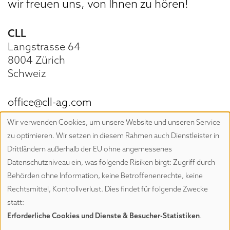
wir freuen uns, von Ihnen zu hören!
CLL
Langstrasse 64
8004 Zürich
Schweiz
office@cll-ag.com
+41 43 883 90 37
Wir verwenden Cookies, um unsere Website und unseren Service
Folgen Sie uns auf
LinkedIn
zu optimieren. Wir setzen in diesem Rahmen auch Dienstleister in
Drittländern außerhalb der EU ohne angemessenes
Datenschutzniveau ein, was folgende Risiken birgt: Zugriff durch
Behörden ohne Information, keine Betroffenenrechte, keine
Rechtsmittel, Kontrollverlust. Dies findet für folgende Zwecke
Urheberrecht © 2026 CLL. Alle Rechte vorbehalten.
statt:
Impressum
Datenschutzeinstellungen
Erforderliche Cookies und Dienste & Besucher-Statistiken
.
Datenschutzerklärung