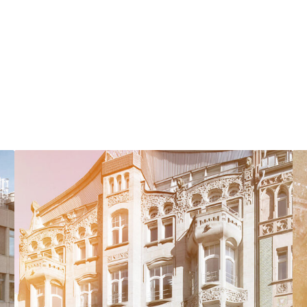
S
F
8
H
B
7
5