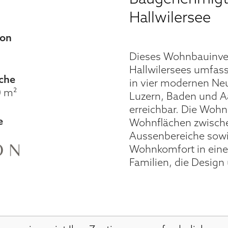
Hallwilersee
ion
Dieses Wohnbauinves
Hallwilersees umfa
che
in vier modernen Neu
0 m²
Luzern, Baden und Aa
erreichbar. Die Woh
e
Wohnflächen zwische
Aussenbereiche sow
Wohnkomfort in eine
Familien, die Design